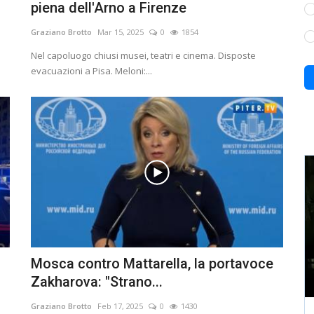
piena dell'Arno a Firenze
Graziano Brotto
Mar 15, 2025
0
1854
Nel capoluogo chiusi musei, teatri e cinema. Disposte
evacuazioni a Pisa. Meloni:...
Mosca contro Mattarella, la portavoce
Zakharova: "Strano...
Graziano Brotto
Feb 17, 2025
0
1430