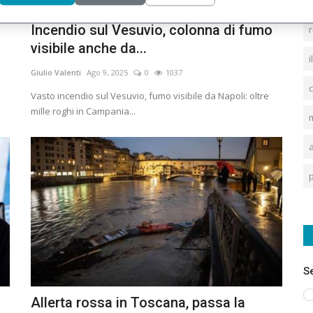
Incendio sul Vesuvio, colonna di fumo
visibile anche da...
i
Giulio Valenti
Ago 9, 2025
0
1037
Vasto incendio sul Vesuvio, fumo visibile da Napoli: oltre
mille roghi in Campania...
m
p
S
Allerta rossa in Toscana, passa la