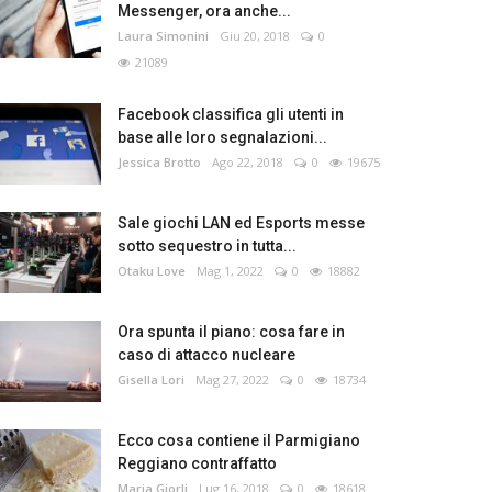
Messenger, ora anche...
Laura Simonini
Giu 20, 2018
0
21089
Facebook classifica gli utenti in
base alle loro segnalazioni...
Jessica Brotto
Ago 22, 2018
0
19675
Sale giochi LAN ed Esports messe
sotto sequestro in tutta...
Otaku Love
Mag 1, 2022
0
18882
Ora spunta il piano: cosa fare in
caso di attacco nucleare
Gisella Lori
Mag 27, 2022
0
18734
Ecco cosa contiene il Parmigiano
Reggiano contraffatto
Maria Giorli
Lug 16, 2018
0
18618