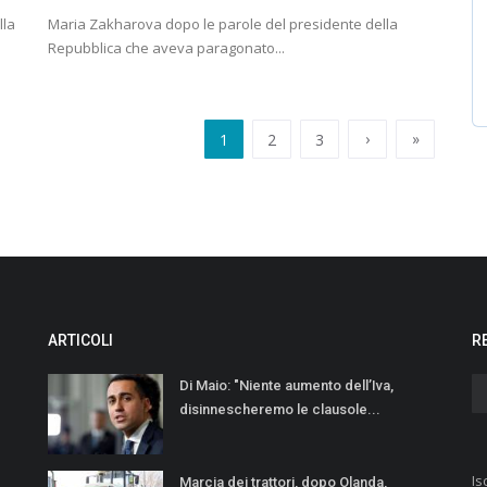
lla
Maria Zakharova dopo le parole del presidente della
Repubblica che aveva paragonato...
›
»
1
2
3
ARTICOLI
R
Di Maio: "Niente aumento dellʼIva,
disinnescheremo le clausole...
Is
Marcia dei trattori, dopo Olanda,