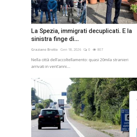
La Spezia, immigrati decuplicati. E la
sinistra finge di...
Graziano Brotto
Gen 18, 2026
0
807
Nella città dell’accoltellamento: quasi 20mila stranieri
arrivati in vent’anni....