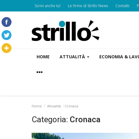
Scrivi anche tu!
Le firme di Strillo News
Contatti
P
HOME
ATTUALITÀ
ECONOMIA & LA
Home
Attualità
Cronaca
Categoria:
Cronaca