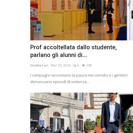
Prof accoltellata dallo studente,
parlano gli alunni di...
Gisella Lori
Mar 25, 2026
0
558
I compagni raccontano la paura nei corridoi e i genitori
denunciano episodi di violenza...