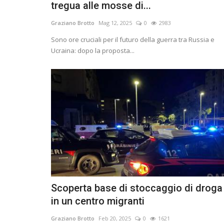
tregua alle mosse di...
Graziano Brotto
Mag 12, 2025
0
2983
Sono ore cruciali per il futuro della guerra tra Russia e
Ucraina: dopo la proposta...
Scoperta base di stoccaggio di droga
in un centro migranti
Graziano Brotto
Feb 20, 2025
0
1621