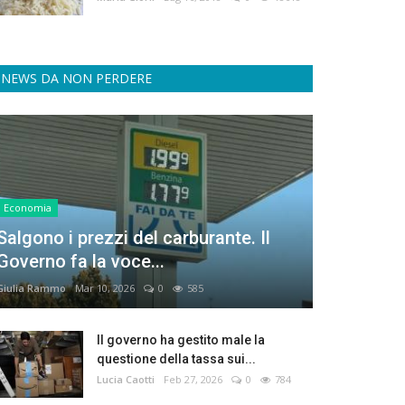
NEWS DA NON PERDERE
Economia
Salgono i prezzi del carburante. Il
Governo fa la voce...
Giulia Rammo
Mar 10, 2026
0
585
Il governo ha gestito male la
questione della tassa sui...
Lucia Caotti
Feb 27, 2026
0
784