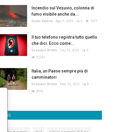
Incendio sul Vesuvio, colonna di
fumo visibile anche da...
Giulio Valenti
Ago 9, 2025
0
1037
Il tuo telefono registra tutto quello
che dici. Ecco come...
Graziano Brotto
Giu 16, 2024
0
12261
Italia, un Paese sempre più di
camminatori
Graziano Brotto
Mar 25, 2023
0
2942
TAGS