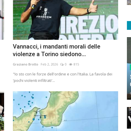
Vannacci, i mandanti morali delle
violenze a Torino siedono...
Graziano Brotto
Feb 2, 2026
0
815
"Io sto con le forze dell'ordine e con l'Italia. La favola dei
'pochi violenti infiltrati'...