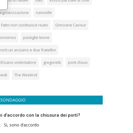
cometa di natale
dad
eclissi parziale di Sole
regolarizzazione
navicelle
l fatto non costituisce reato
Grinzane Cavour
consenso
pastiglie leone
orti un anziano e due fratellini
africano violentatore
gregoretti
porti chiusi
iedi
The Weeknd
SONDAGGIO
ei d’accordo con la chiusura dei porti?
Si, sono d’accordo