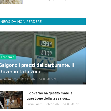
NEWS DA NON PERDERE
Economia
Salgono i prezzi del carburante. Il
Governo fa la voce...
Giulia Rammo
Mar 10, 2026
0
589
Il governo ha gestito male la
questione della tassa sui...
Lucia Caotti
Feb 27, 2026
0
791