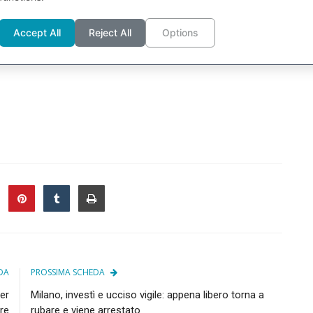
elle concessioni autostradali
e il fallimentare vertice di
Accept All
Reject All
Options
le notizie di ieri sera e hanno ripreso a scambiare in rialzo
DA
PROSSIMA SCHEDA
ser
Milano, investì e ucciso vigile: appena libero torna a
re
rubare e viene arrestato