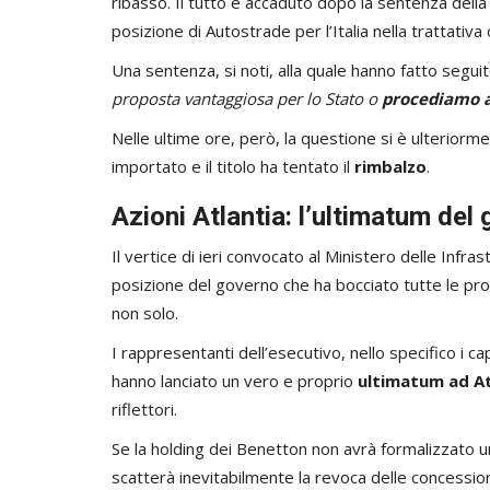
ribasso. Il tutto è accaduto dopo la sentenza dell
posizione di Autostrade per l’Italia nella trattativa 
Una sentenza, si noti, alla quale hanno fatto segui
proposta vantaggiosa per lo Stato o
procediamo a
Nelle ultime ore, però, la questione si è ulteriorm
importato e il titolo ha tentato il
rimbalzo
.
Azioni Atlantia: l’ultimatum del
Il vertice di ieri convocato al Ministero delle Infra
posizione del governo che ha bocciato tutte le pr
non solo.
I rappresentanti dell’esecutivo, nello specifico i c
hanno lanciato un vero e proprio
ultimatum ad At
riflettori.
Se la holding dei Benetton non avrà formalizzato u
scatterà inevitabilmente la revoca delle concession