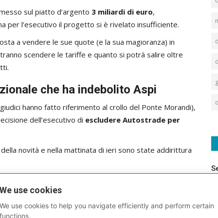
a messo sul piatto d’argento
3 miliardi di euro
,
a per l’esecutivo il progetto si è rivelato insufficiente.
osta a vendere le sue quote (e la sua magioranza) in
ranno scendere le tariffe e quanto si potrà salire oltre
ti.
g
zionale che ha indebolito Aspi
d
 giudici hanno fatto riferimento al crollo del Ponte Morandi),
decisione dell’esecutivo di
escludere Autostrade per
della novità e nella mattinata di ieri sono state addirittura
S
Ministero delle Infrastrutture ha comunicato di aver
We use cookies
o sul Polcevera contribuendo ad alimentare il dibattito.
We use cookies to help you navigate efficiently and perform certain
ha indebolito (e non poco) la posizione dei Benetton nella
functions.