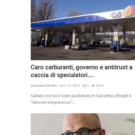
Caro carburanti, governo e antitrust a
caccia di speculatori....
Graziano Brotto
Gen 17, 2023
0
4375
Sabato scorso è stato pubblicato in Gazzetta ufficiale il
"decreto trasparenza"...