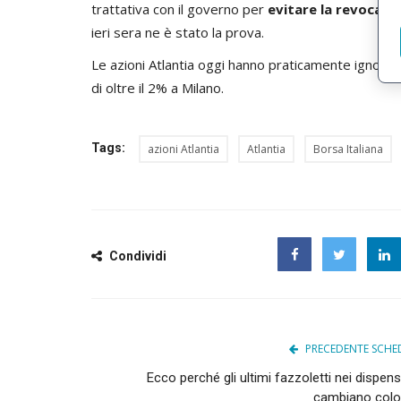
trattativa con il governo per
evitare la revoca d
ieri sera ne è stato la prova.
Le azioni Atlantia oggi hanno praticamente ignorato 
di oltre il 2% a Milano.
Tags:
azioni Atlantia
Atlantia
Borsa Italiana
Condividi
Facebook
Twitter
PRECEDENTE SCHE
Ecco perché gli ultimi fazzoletti nei dispen
cambiano colo