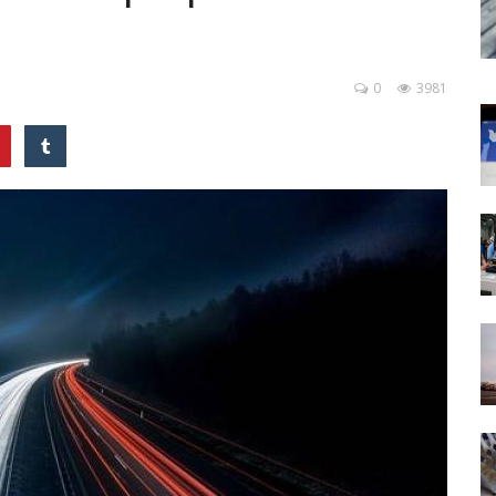
0
3981