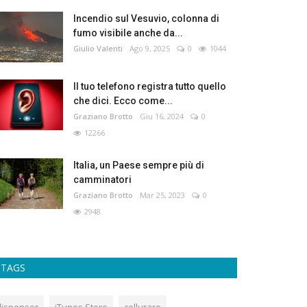
Incendio sul Vesuvio, colonna di
fumo visibile anche da...
Giulio Valenti
Ago 9, 2025
0
1044
Il tuo telefono registra tutto quello
che dici. Ecco come...
Graziano Brotto
Giu 16, 2024
0
12266
Italia, un Paese sempre più di
camminatori
Graziano Brotto
Mar 25, 2023
0
2948
TAGS