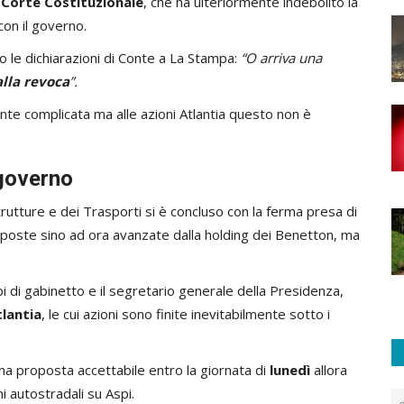
a
Corte Costituzionale
, che ha ulteriormente indebolito la
con il governo.
to le dichiarazioni di Conte a La Stampa:
“O arriva una
lla revoca
”.
ente complicata ma alle azioni Atlantia questo non è
 governo
strutture e dei Trasporti si è concluso con la ferma presa di
oposte sino ad ora avanzate dalla holding dei Benetton, ma
api di gabinetto e il segretario generale della Presidenza,
lantia
, le cui azioni sono finite inevitabilmente sotto i
na proposta accettabile entro la giornata di
lunedì
allora
i autostradali su Aspi.