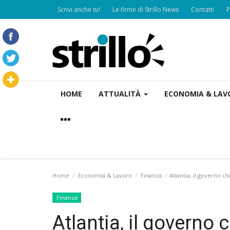
Scrivi anche tu!
Le firme di Strillo News
Contatti
P
HOME
ATTUALITÀ
ECONOMIA & LA
Home
Economia & Lavoro
Finanza
Atlantia, il governo c
Finanza
Atlantia, il governo