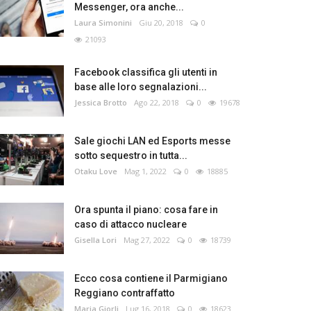
Messenger, ora anche...
Laura Simonini
Giu 20, 2018
0
21093
Facebook classifica gli utenti in
base alle loro segnalazioni...
Jessica Brotto
Ago 22, 2018
0
19678
Sale giochi LAN ed Esports messe
sotto sequestro in tutta...
Otaku Love
Mag 1, 2022
0
18885
Ora spunta il piano: cosa fare in
caso di attacco nucleare
Gisella Lori
Mag 27, 2022
0
18739
Ecco cosa contiene il Parmigiano
Reggiano contraffatto
Maria Giorli
Lug 16, 2018
0
18623