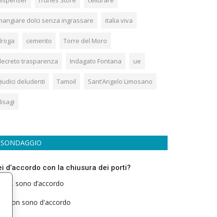
dispenser
iTunes Store
cellurare
mangiare dolci senza ingrassare
italia viva
droga
cemento
Torre del Moro
decreto trasparenza
Indagato Fontana
ue
iudici deludenti
Tamoil
Sant’Angelo Limosano
isagi
SONDAGGIO
ei d’accordo con la chiusura dei porti?
Si, sono d’accordo
Non sono d'accordo