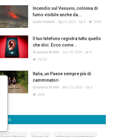
Incendio sul Vesuvio, colonna di
fumo visibile anche da...
Giulio Valenti
Ago 9, 2025
0
1046
Il tuo telefono registra tutto quello
che dici. Ecco come...
Graziano Brotto
Giu 16, 2024
0
12272
Italia, un Paese sempre più di
camminatori
Graziano Brotto
Mar 25, 2023
0
2950
TAGS