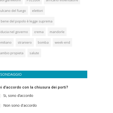
Giorgia Meloni
Pozzuoli
africano violentatore
vulcano del fuego
elettori
Il bene del popolo è legge suprema
fiducia nel governo
crema
mandorle
emiliano
straniero
bomba
week-end
cambio propieta
salute
SONDAGGIO
ei d’accordo con la chiusura dei porti?
Si, sono d’accordo
Non sono d'accordo