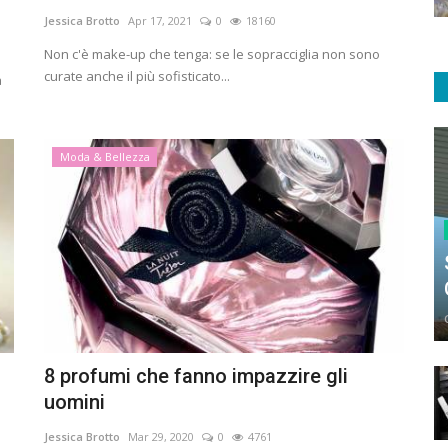
Jessica Brotto
Apr 17, 2021
0
18160
Non c'è make-up che tenga: se le sopracciglia non sono
curate anche il più sofisticato...
a
Moda & Bellezza
8 profumi che fanno impazzire gli
uomini
Jessica Brotto
Mar 29, 2020
0
4761