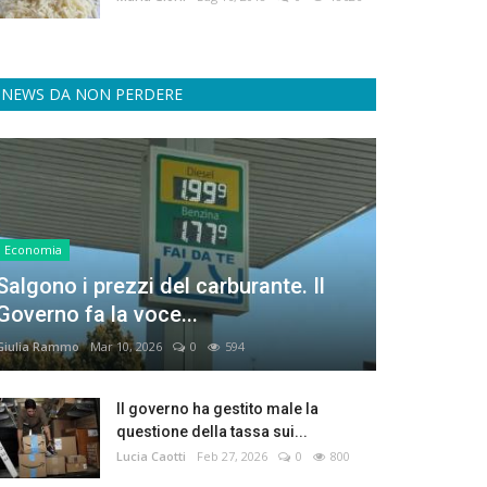
NEWS DA NON PERDERE
Economia
Salgono i prezzi del carburante. Il
Governo fa la voce...
Giulia Rammo
Mar 10, 2026
0
594
Il governo ha gestito male la
questione della tassa sui...
Lucia Caotti
Feb 27, 2026
0
800