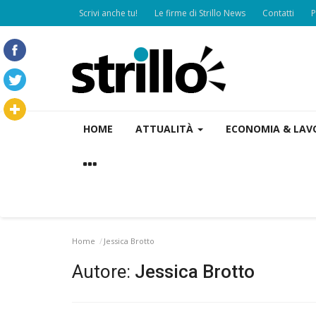
Scrivi anche tu!
Le firme di Strillo News
Contatti
P
HOME
ATTUALITÀ
ECONOMIA & LA
Home
Jessica Brotto
Autore:
Jessica Brotto