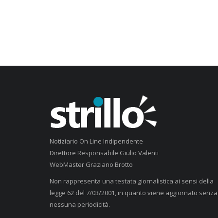
Notiziario On Line Indipendente
Direttore Responsabile Giulio Valenti
WebMaster Graziano Brotto
Non rappresenta una testata giornalistica ai sensi della
legge 62 del 7/03/2001, in quanto viene aggiornato senza
nessuna periodicità.