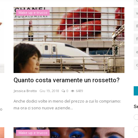
Make up e trucco
Quanto costa veramente un rossetto?
Jessica Brotto
Giu 19, 2018
0
6489
Anche dodici volte in meno del prezzo a cui lo compriamo:
S
ma ora ci sono nuove aziende...
lo
Make up e trucco