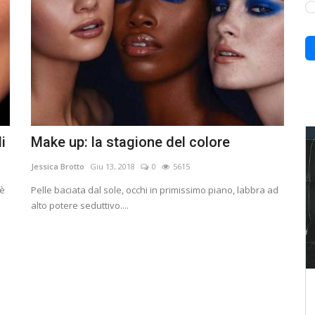
i
Make up: la stagione del colore
Jessica Brotto
Giu 13, 2018
0
5615
 è
Pelle baciata dal sole, occhi in primissimo piano, labbra ad
alto potere seduttivo....