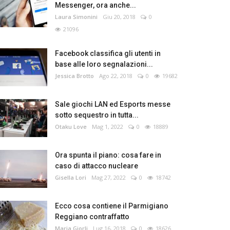
Messenger, ora anche...
Laura Simonini
Giu 20, 2018
0
21096
Facebook classifica gli utenti in
base alle loro segnalazioni...
Jessica Brotto
Ago 22, 2018
0
19682
Sale giochi LAN ed Esports messe
sotto sequestro in tutta...
Otaku Love
Mag 1, 2022
0
18889
Ora spunta il piano: cosa fare in
caso di attacco nucleare
Gisella Lori
Mag 27, 2022
0
18742
Ecco cosa contiene il Parmigiano
Reggiano contraffatto
Maria Giorli
Lug 16, 2018
0
18626