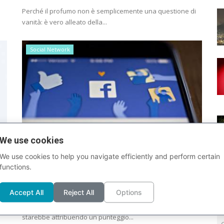
Perché il profumo non è semplicemente una questione di
vanità: è vero alleato della...
Social Network
We use cookies
We use cookies to help you navigate efficiently and perform certain
Facebook classifica gli utenti in base
functions.
alle loro segnalazioni...
Jessica Brotto
Ago 22, 2018
0
19682
Accept All
Reject All
Options
Secondo quanto riportato dal Washington Post, Facebook
starebbe attribuendo un punteggio...