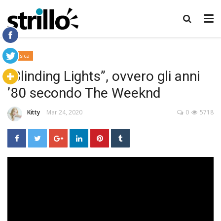
Musica
“Blinding Lights”, ovvero gli anni
’80 secondo The Weeknd
Kitty
Mar 24, 2020
0
5718