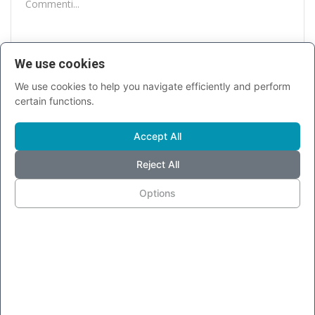
We use cookies
INVIA
We use cookies to help you navigate efficiently and perform
certain functions.
Accept All
Reject All
NEWS PIÙ LETTE
Options
Pubblicità più invasive su Facebook
Messenger, ora anche...
Laura Simonini
Giu 20, 2018
0
21091
Facebook classifica gli utenti in base alle
loro segnalazioni...