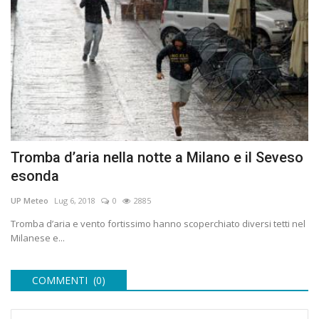
Tromba d’aria nella notte a Milano e il Seveso
esonda
UP Meteo
Lug 6, 2018
0
2885
Tromba d’aria e vento fortissimo hanno scoperchiato diversi tetti nel
Milanese e...
COMMENTI (0)