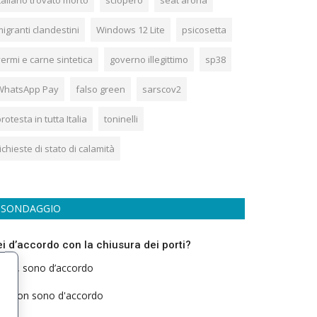
taliano trovato morto
sciopero
seat arona
igranti clandestini
Windows 12 Lite
psicosetta
ermi e carne sintetica
governo illegittimo
sp38
WhatsApp Pay
falso green
sarscov2
rotesta in tutta Italia
toninelli
ichieste di stato di calamità
SONDAGGIO
ei d’accordo con la chiusura dei porti?
Si, sono d’accordo
Non sono d'accordo