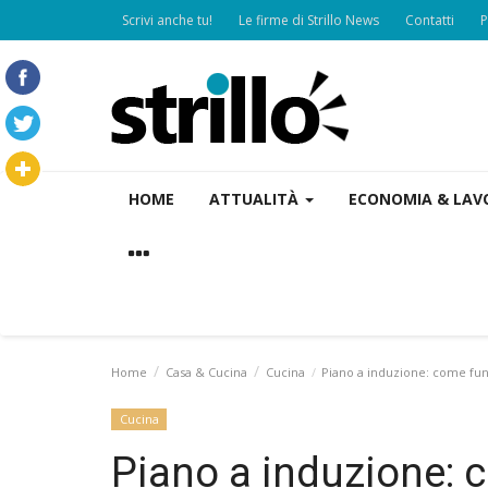
Scrivi anche tu!
Le firme di Strillo News
Contatti
P
HOME
ATTUALITÀ
ECONOMIA & LA
Home
Casa & Cucina
Cucina
Piano a induzione: come fun
Cucina
Piano a induzione: 