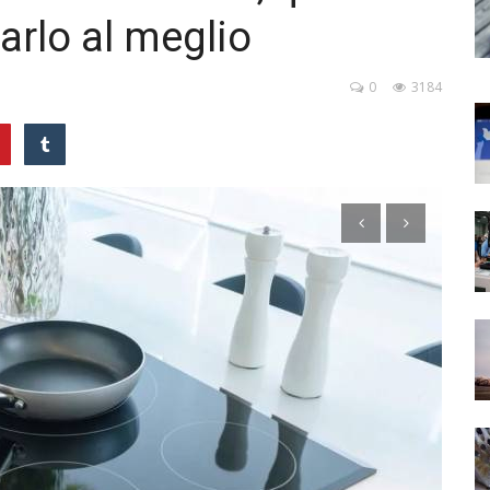
rlo al meglio
0
3184