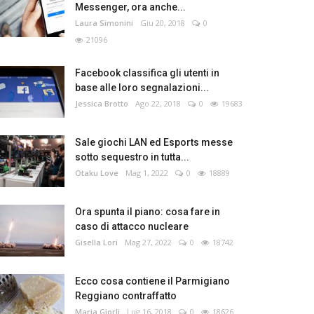
Messenger, ora anche...
Laura Simonini
Giu 20, 2018
0
21096
Facebook classifica gli utenti in
base alle loro segnalazioni...
Jessica Brotto
Ago 22, 2018
0
19683
Sale giochi LAN ed Esports messe
sotto sequestro in tutta...
Otaku Love
Mag 1, 2022
0
18889
Ora spunta il piano: cosa fare in
caso di attacco nucleare
Gisella Lori
Mag 27, 2022
0
18742
Ecco cosa contiene il Parmigiano
Reggiano contraffatto
Maria Giorli
Lug 16, 2018
0
18626