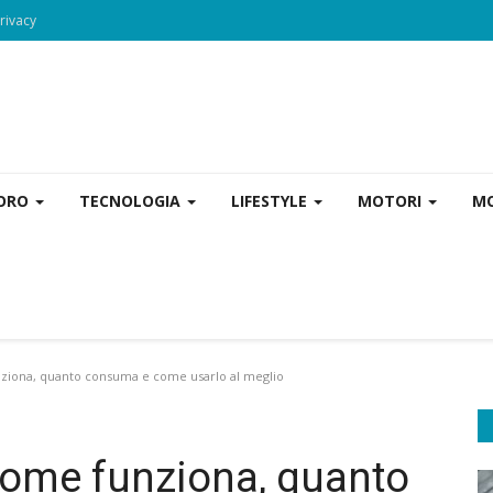
rivacy
VORO
TECNOLOGIA
LIFESTYLE
MOTORI
MO
ziona, quanto consuma e come usarlo al meglio
come funziona, quanto