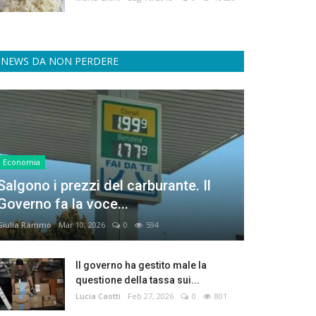
NEWS DA NON PERDERE
Economia
Salgono i prezzi del carburante. Il
Governo fa la voce...
Giulia Rammo
Mar 10, 2026
0
594
Il governo ha gestito male la
questione della tassa sui...
Lucia Caotti
Feb 27, 2026
0
801