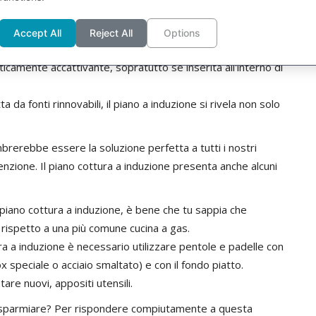
rte del piano su cui poggiamo le pentole, tutta la superficie
Accept All
Reject All
Options
rte, non solo per presentare al meglio le nostre ricette. Il
icamente accattivante, sopratutto se inserita all'interno di
da fonti rinnovabili, il piano a induzione si rivela non solo
brerebbe essere la soluzione perfetta a tutti i nostri
zione. Il piano cottura a induzione presenta anche alcuni
 piano cottura a induzione, è bene che tu sappia che
rispetto a una più comune cucina a gas.
ra a induzione è necessario utilizzare pentole e padelle con
x speciale o acciaio smaltato) e con il fondo piatto.
tare nuovi, appositi utensili.
 risparmiare? Per rispondere compiutamente a questa