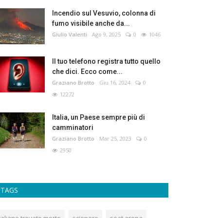
Incendio sul Vesuvio, colonna di
fumo visibile anche da...
Giulio Valenti
Ago 9, 2025
0
1046
Il tuo telefono registra tutto quello
che dici. Ecco come...
Graziano Brotto
Giu 16, 2024
0
12272
Italia, un Paese sempre più di
camminatori
Graziano Brotto
Mar 25, 2023
0
2950
TAGS