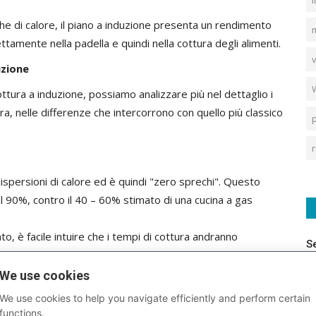
i
e di calore, il piano a induzione presenta un rendimento
m
rettamente nella padella e quindi nella cottura degli alimenti.
v
uzione
ura a induzione, possiamo analizzare più nel dettaglio i
ra, nelle differenze che intercorrono con quello più classico
p
r
persioni di calore ed è quindi "zero sprechi". Questo
l 90%, contro il 40 – 60% stimato di una cucina a gas
to, è facile intuire che i tempi di cottura andranno
S
zzarsi.
ulire il piano cottura è un gioco da ragazzi, occorre solo un
We use cookies
assante.
We use cookies to help you navigate efficiently and perform certain
te sicuro perché non solo non prevede l'uso di fiamme ma
functions.