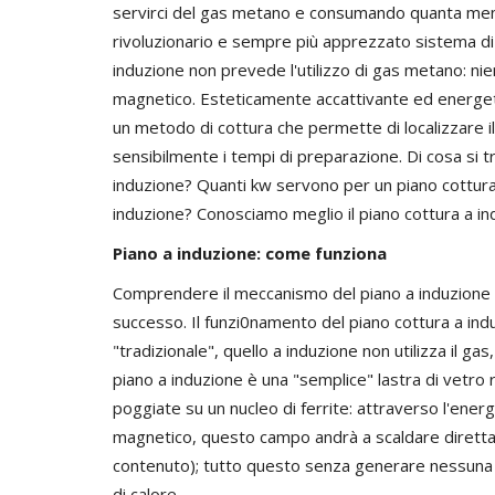
servirci del gas metano e consumando quanta meno 
rivoluzionario e sempre più apprezzato sistema di c
induzione non prevede l'utilizzo di gas metano: n
magnetico. Esteticamente accattivante ed energet
un metodo di cottura che permette di localizzare il
sensibilmente i tempi di preparazione. Di cosa si t
induzione? Quanti kw servono per un piano cottura 
induzione? Conosciamo meglio il piano cottura a indu
Piano a induzione: come funziona
Comprendere il meccanismo del piano a induzione
successo. Il funzi0namento del piano cottura a ind
"tradizionale", quello a induzione non utilizza il gas
piano a induzione è una "semplice" lastra di vetro 
poggiate su un nucleo di ferrite: attraverso l'ener
magnetico, questo campo andrà a scaldare direttam
contenuto); tutto questo senza generare nessuna
di calore.