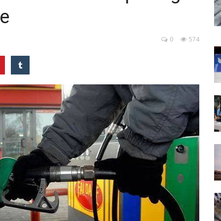
se
0
574