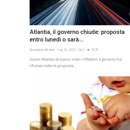
Atlantia, il governo chiude: proposta
entro lunedì o sarà...
Graziano Brotto
Lug 10, 2020
0
3978
Azioni Atlantia di nuovo sotto i riflettori: il governo ha
rifiutato tutte le proposte...