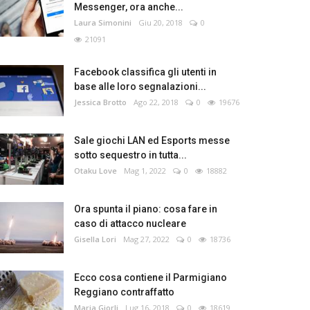
Messenger, ora anche...
Laura Simonini
Giu 20, 2018
0
21091
Facebook classifica gli utenti in
base alle loro segnalazioni...
Jessica Brotto
Ago 22, 2018
0
19676
Sale giochi LAN ed Esports messe
sotto sequestro in tutta...
Otaku Love
Mag 1, 2022
0
18882
Ora spunta il piano: cosa fare in
caso di attacco nucleare
Gisella Lori
Mag 27, 2022
0
18736
Ecco cosa contiene il Parmigiano
Reggiano contraffatto
Maria Giorli
Lug 16, 2018
0
18619