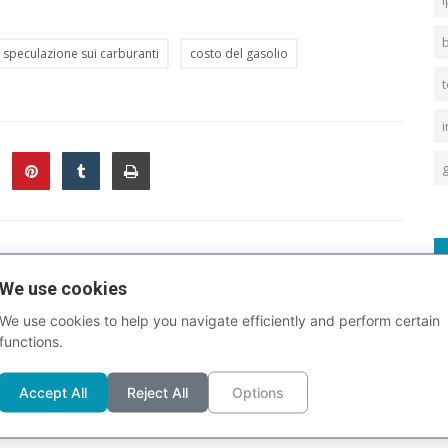
b
speculazione sui carburanti
costo del gasolio
t
DA
PROSSIMA SCHEDA
We use cookies
S
 di
La Terra come non la vedevamo da oltre mezzo
We use cookies to help you navigate efficiently and perform certain
..
secolo: le prime foto di Artemis II
functions.
Accept All
Reject All
Options