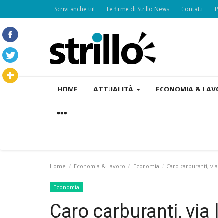
Scrivi anche tu!
Le firme di Strillo News
Contatti
P
HOME
ATTUALITÀ
ECONOMIA & LA
Home
Economia & Lavoro
Economia
Caro carburanti, via
Economia
Caro carburanti, via