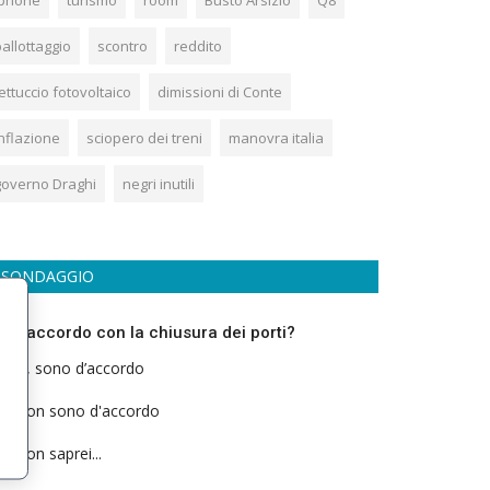
iphone
turismo
room
Busto Arsizio
Q8
allottaggio
scontro
reddito
ettuccio fotovoltaico
dimissioni di Conte
inflazione
sciopero dei treni
manovra italia
governo Draghi
negri inutili
SONDAGGIO
ei d’accordo con la chiusura dei porti?
Si, sono d’accordo
Non sono d'accordo
Non saprei...