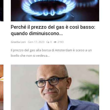
Perché il prezzo del gas è così basso:
quando diminuiscono...
Gisella Lori
Gen 17, 2023
0
2193
Il prezzo del gas alla borsa di Amsterdam è sceso a un
livello che non si vedeva...