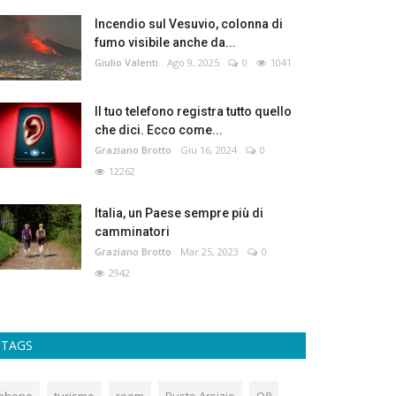
Incendio sul Vesuvio, colonna di
fumo visibile anche da...
Giulio Valenti
Ago 9, 2025
0
1041
Il tuo telefono registra tutto quello
che dici. Ecco come...
Graziano Brotto
Giu 16, 2024
0
12262
Italia, un Paese sempre più di
camminatori
Graziano Brotto
Mar 25, 2023
0
2942
TAGS