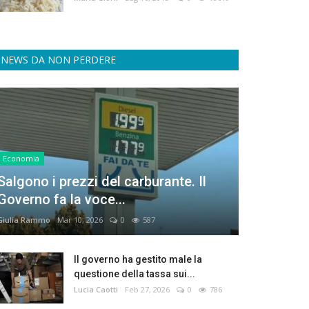
NEWS DA NON PERDERE
Economia
Salgono i prezzi del carburante. Il
Governo fa la voce...
Giulia Rammo
Mar 10, 2026
0
587
Il governo ha gestito male la
questione della tassa sui...
Lucia Caotti
Feb 27, 2026
0
786