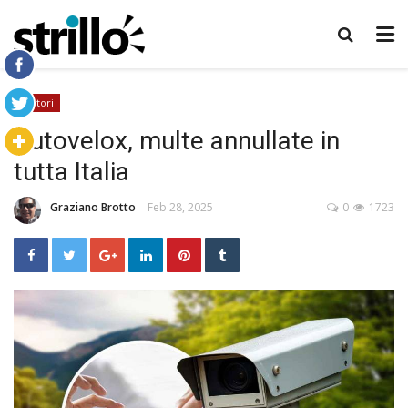
Motori
Autovelox, multe annullate in
tutta Italia
Graziano Brotto
Feb 28, 2025
0
1723