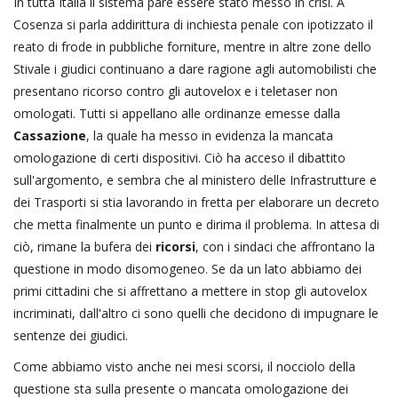
In tutta Italia il sistema pare essere stato messo in crisi. A
Cosenza si parla addirittura di inchiesta penale con ipotizzato il
reato di frode in pubbliche forniture, mentre in altre zone dello
Stivale i giudici continuano a dare ragione agli automobilisti che
presentano ricorso contro gli autovelox e i teletaser non
omologati. Tutti si appellano alle ordinanze emesse dalla
Cassazione
, la quale ha messo in evidenza la mancata
omologazione di certi dispositivi. Ciò ha acceso il dibattito
sull'argomento, e sembra che al ministero delle Infrastrutture e
dei Trasporti si stia lavorando in fretta per elaborare un decreto
che metta finalmente un punto e dirima il problema. In attesa di
ciò, rimane la bufera dei
ricorsi
, con i sindaci che affrontano la
questione in modo disomogeneo. Se da un lato abbiamo dei
primi cittadini che si affrettano a mettere in stop gli autovelox
incriminati, dall'altro ci sono quelli che decidono di impugnare le
sentenze dei giudici.
Come abbiamo visto anche nei mesi scorsi, il nocciolo della
questione sta sulla presente o mancata omologazione dei