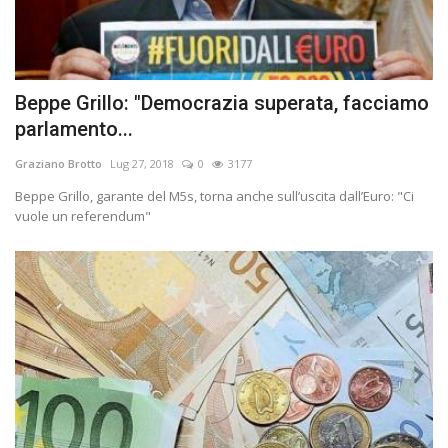
Beppe Grillo: "Democrazia superata, facciamo
parlamento...
Graziano Brotto
Lug 27, 2018
0
3177
Beppe Grillo, garante del M5s, torna anche sullʼuscita dallʼEuro: "Ci
vuole un referendum"