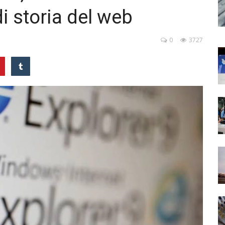
i storia del web
0
3727