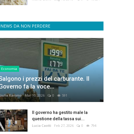
NEWS DA NON PERDERE
Economia
Salgono i prezzi del carburante. Il
Governo fa la voce...
Giulia Rammo
Mar 10, 2026
0
591
Il governo ha gestito male la
questione della tassa sui...
Lucia Caotti
Feb 27, 2026
0
794