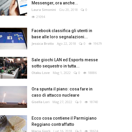
Messenger, ora anche...
Laura Simonini
Giu 20, 2018
0
21094
Facebook classifica gli utenti in
base alle loro segnalazioni...
Jessica Brotto
Ago 22, 2018
0
19679
Sale giochi LAN ed Esports messe
sotto sequestro in tutta...
Otaku Love
Mag 1, 2022
0
18886
Ora spunta il piano: cosa fare in
caso di attacco nucleare
Gisella Lori
Mag 27, 2022
0
18740
Ecco cosa contiene il Parmigiano
Reggiano contraffatto
Maria Giorli
Lug 16, 2018
0
18624