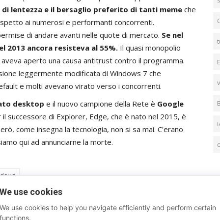
s
di lentezza e il bersaglio preferito di tanti meme
che
rispetto ai numerosi e performanti concorrenti.
permise di andare avanti nelle quote di mercato.
Se nel
t
el 2013 ancora resisteva al 55%.
Il quasi monopolio
e aveva aperto una causa antitrust contro il programma.
ersione leggermente modificata di Windows 7 che
v
efault e molti avevano virato verso i concorrenti.
rcato desktop
e il nuovo campione della Rete è
Google
il successore di Explorer, Edge, che è nato nel 2015, è
rò, come insegna la tecnologia, non si sa mai. C'erano
siamo qui ad annunciarne la morte.
c
ndows
We use cookies
We use cookies to help you navigate efficiently and perform certain
S
functions.