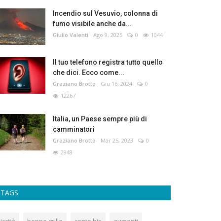
Incendio sul Vesuvio, colonna di
fumo visibile anche da...
Giulio Valenti
Ago 9, 2025
0
1044
Il tuo telefono registra tutto quello
che dici. Ecco come...
Graziano Brotto
Giu 16, 2024
0
12267
Italia, un Paese sempre più di
camminatori
Graziano Brotto
Mar 25, 2023
0
2948
TAGS