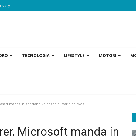
rivacy
VORO
TECNOLOGIA
LIFESTYLE
MOTORI
MO
rosoft manda in pensione un pezzo di storia del web
rer, Microsoft manda in