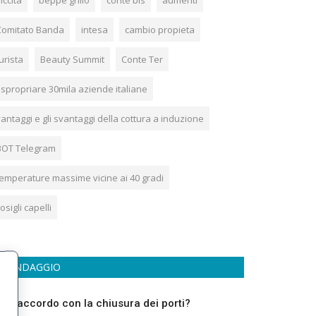
iccità
beppe grillo
conte bis
aumenti
Comitato Banda
intesa
cambio propieta
urista
Beauty Summit
Conte Ter
Espropriare 30mila aziende italiane
antaggi e gli svantaggi della cottura a induzione
BOT Telegram
temperature massime vicine ai 40 gradi
osigli capelli
SONDAGGIO
ei d’accordo con la chiusura dei porti?