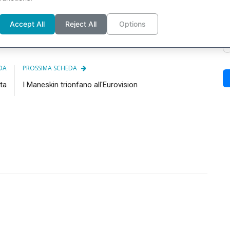
Accept All
Reject All
Options
DA
PROSSIMA SCHEDA
ata
I Maneskin trionfano all'Eurovision