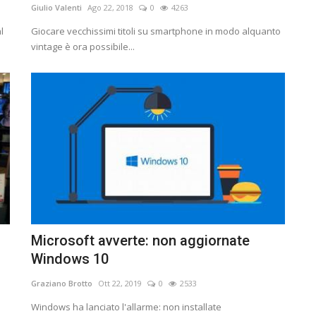
Giulio Valenti
Ago 22, 2018
0
4263
l
Giocare vecchissimi titoli su smartphone in modo alquanto
vintage è ora possibile...
Microsoft avverte: non aggiornate
Windows 10
Graziano Brotto
Ott 22, 2019
0
2533
Windows ha lanciato l'allarme: non installate