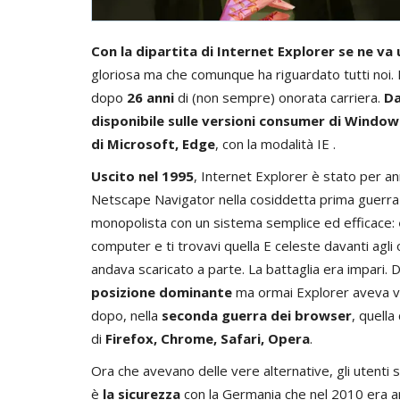
Con la dipartita di Internet Explorer se ne va
gloriosa ma che comunque ha riguardato tutti noi. I
dopo
26 anni
di (non sempre) onorata carriera.
Da
disponibile sulle versioni consumer di Windo
di Microsoft, Edge
, con la modalità IE .
Uscito nel 1995
, Internet Explorer è stato per a
Netscape Navigator nella cosiddetta prima guerra de
monopolista con un sistema semplice ed efficace:
computer e ti trovavi quella E celeste davanti agli 
andava scaricato a parte. La battaglia era impari.
posizione dominante
ma ormai Explorer aveva v
dopo, nella
seconda guerra dei browser
, quella
di
Firefox, Chrome, Safari, Opera
.
Ora che avevano delle vere alternative, gli utenti si
è
la sicurezza
con la Germania che nel 2010 era ar