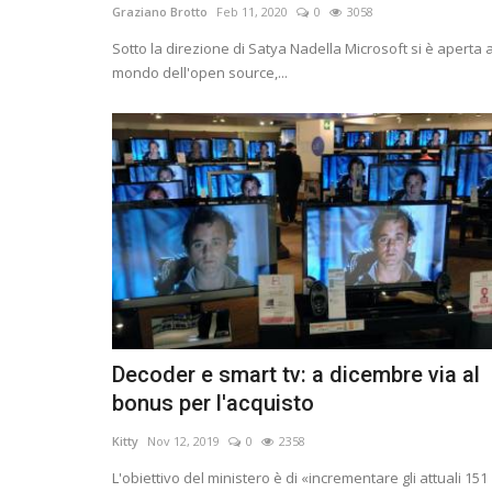
Graziano Brotto
Feb 11, 2020
0
3058
Sotto la direzione di Satya Nadella Microsoft si è aperta a
mondo dell'open source,...
Decoder e smart tv: a dicembre via al
bonus per l'acquisto
Kitty
Nov 12, 2019
0
2358
L'obiettivo del ministero è di «incrementare gli attuali 151