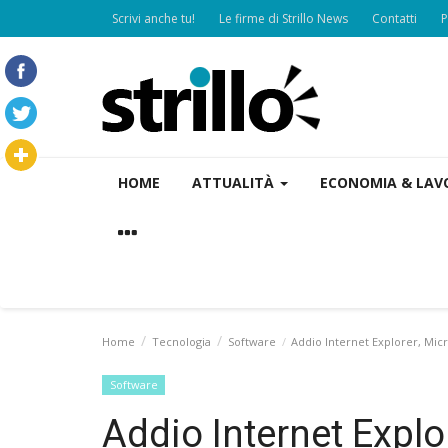
Scrivi anche tu!
Le firme di Strillo News
Contatti
P
HOME
ATTUALITÀ
ECONOMIA & LA
Home
Tecnologia
Software
Addio Internet Explorer, Mic
Software
Addio Internet Explo