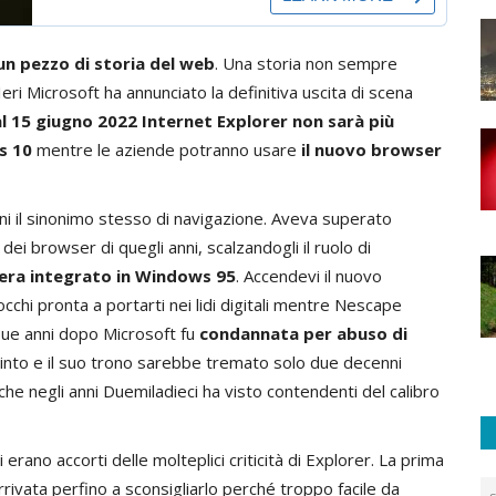
 un pezzo di storia del web
. Una storia non sempre
eri Microsoft ha annunciato la definitiva uscita di scena
l 15 giugno 2022 Internet Explorer non sarà più
ws 10
mentre le aziende potranno usare
il nuovo browser
nni il sinonimo stesso di navigazione. Aveva superato
i browser di quegli anni, scalzandogli il ruolo di
era integrato in Windows 95
. Accendevi il nuovo
occhi pronta a portarti nei lidi digitali mentre Nescape
 Due anni dopo Microsoft fu
condannata per abuso di
into e il suo trono sarebbe tremato solo due decenni
 che negli anni Duemiladieci ha visto contendenti del calibro
 erano accorti delle molteplici criticità di Explorer. La prima
rivata perfino a sconsigliarlo perché troppo facile da