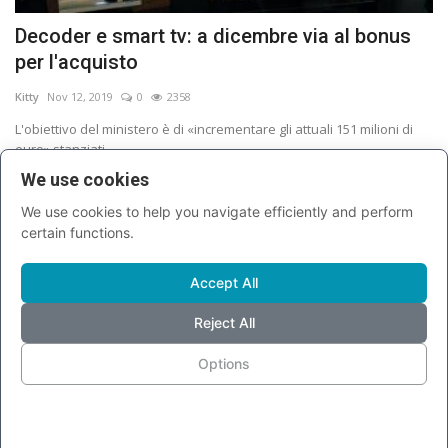
Decoder e smart tv: a dicembre via al bonus
per l'acquisto
Kitty
Nov 12, 2019
0
2358
L'obiettivo del ministero è di «incrementare gli attuali 151 milioni di
euro» stanziati...
We use cookies
COMMENTI (0)
We use cookies to help you navigate efficiently and perform
certain functions.
Accept All
Reject All
INVIA
Options