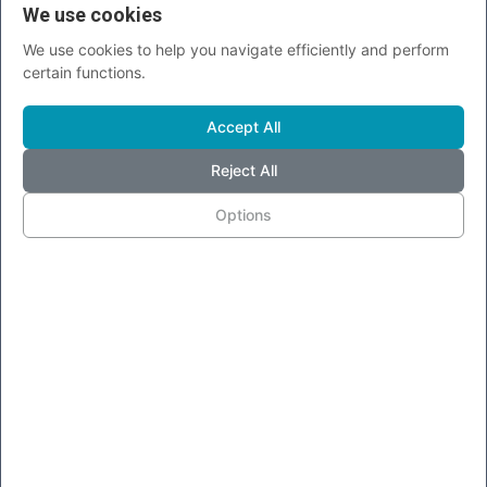
We use cookies
We use cookies to help you navigate efficiently and perform
certain functions.
Accept All
Vende la verginità all'asta per oltre un milione
Reject All
di euro...
Options
Gisella Lori
Ago 3, 2018
0
2782
Una studentessa francese di 20 anni, che aveva messo all'asta la
propria verginità,...
COMMENTI (0)