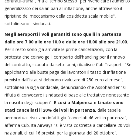
contratti-truffa", ma al tempo stesso "per rivendicare l'aumento
generalizzato dei salari pari all'inflazione, anche attraverso il
ripristino del meccanismo della cosiddetta scala mobile",
sottolineano i sindacati.
Negli aeroporti i voli garantiti sono quelli in partenza
dalle ore 7.00 alle ore 10.0 e dalle ore 18.00 alle ore 21.00.
Per il resto sono già arrivate le prime cancellazioni, con la
protesta che coinvolge il comparto dell'handling per il rinnovo
del contratto, scaduto da sette anni, ribadisce Cub Trasporti. "Se
applichiamo alle buste paga dei lavoratori il tasso di inflazione
previsto dall'Istat si debbono rivalutare di 250 euro al mese",
sottolinea la sigla sindacale, denunciando che Assohandler "si
rifiuta di convocare i sindacati di base alle trattative nonostante
la riuscita degli scioperi".
E così a Malpensa e Linate sono
stati cancellati il 20% dei voli in partenza,
dalle tabelle
aeroportuali risultano infatti già "cancellati 46 voli in partenza",
afferma Cub. Ita Airways "si è vista costretta a cancellare 20 voli
nazionali, di cui 16 previsti per la giornata del 20 ottobre",