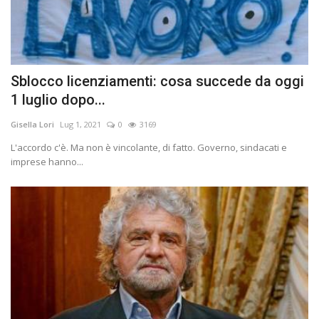
Sblocco licenziamenti: cosa succede da oggi
1 luglio dopo...
Gisella Lori
Lug 1, 2021
0
3169
L'accordo c'è. Ma non è vincolante, di fatto. Governo, sindacati e
imprese hanno...