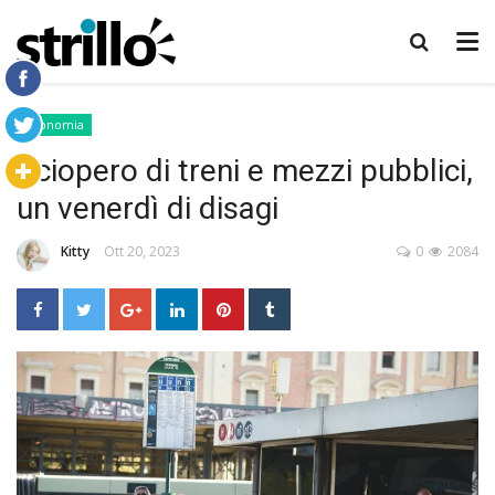
Economia
Sciopero di treni e mezzi pubblici,
un venerdì di disagi
Kitty
Ott 20, 2023
0
2084