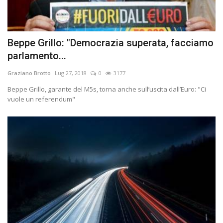
Beppe Grillo: "Democrazia superata, facciamo
parlamento...
Graziano Brotto
Lug 27, 2018
0
3177
Beppe Grillo, garante del M5s, torna anche sullʼuscita dallʼEuro: "Ci
vuole un referendum"