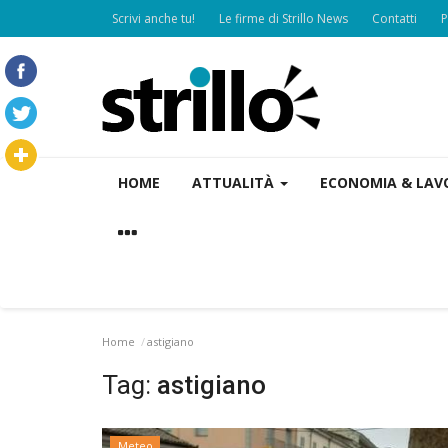
Scrivi anche tu!
Le firme di Strillo News
Contatti
P
HOME
ATTUALITÀ
ECONOMIA & LA
Home
astigiano
Tag:
astigiano
Meteo