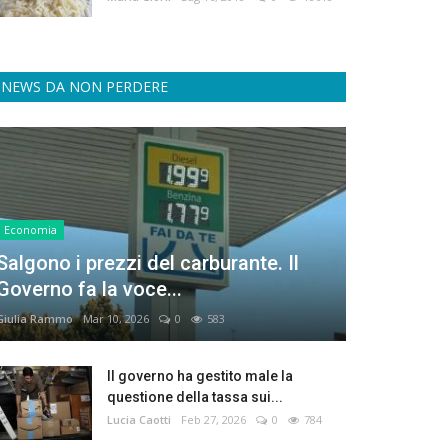
NEWS DA NON PERDERE
Economia
Salgono i prezzi del carburante. Il
Governo fa la voce...
Giulia Rammo
Mar 10, 2026
0
583
Il governo ha gestito male la
questione della tassa sui...
Lucia Caotti
Feb 27, 2026
0
784