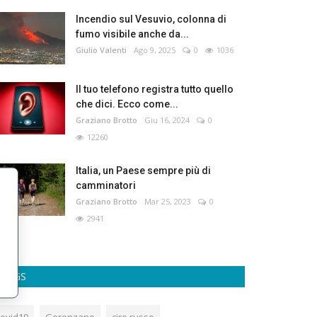
Incendio sul Vesuvio, colonna di
fumo visibile anche da...
Giulio Valenti
Ago 9, 2025
0
1036
Il tuo telefono registra tutto quello
che dici. Ecco come...
Graziano Brotto
Giu 16, 2024
0
12260
Italia, un Paese sempre più di
camminatori
Graziano Brotto
Mar 25, 2023
0
2941
TAGS