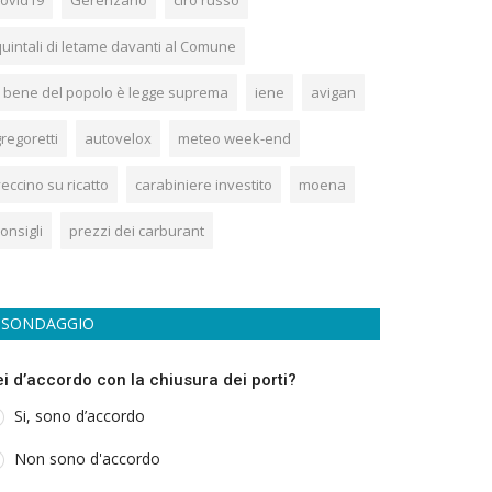
covid19
Gerenzano
ciro russo
quintali di letame davanti al Comune
Il bene del popolo è legge suprema
iene
avigan
regoretti
autovelox
meteo week-end
eccino su ricatto
carabiniere investito
moena
onsigli
prezzi dei carburant
SONDAGGIO
ei d’accordo con la chiusura dei porti?
Si, sono d’accordo
Non sono d'accordo