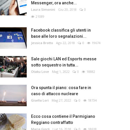
Messenger, ora anche...
Laura Simonini
Giu 20, 2018
0
21089
Facebook classifica gli utenti in
base alle loro segnalazioni...
Jessica Brotto
Ago 22, 2018
0
19674
Sale giochi LAN ed Esports messe
sotto sequestro in tutta...
Otaku Love
Mag 1, 2022
0
18882
Ora spunta il piano: cosa fare in
caso di attacco nucleare
Gisella Lori
Mag 27, 2022
0
18734
Ecco cosa contiene il Parmigiano
Reggiano contraffatto
Maria Giorli
Lug 16, 2018
0
18618