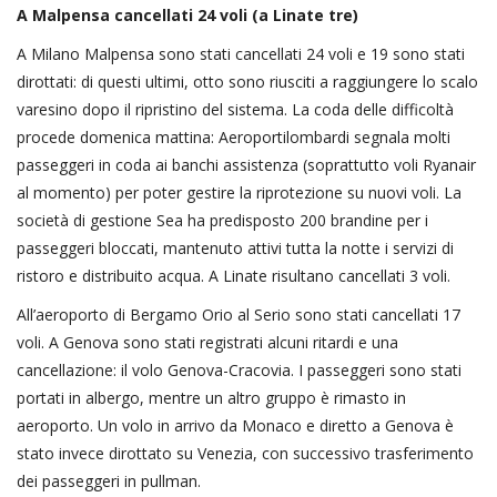
A Malpensa cancellati 24 voli (a Linate tre)
A Milano Malpensa sono stati cancellati 24 voli e 19 sono stati
dirottati: di questi ultimi, otto sono riusciti a raggiungere lo scalo
varesino dopo il ripristino del sistema. La coda delle difficoltà
procede domenica mattina: Aeroportilombardi segnala molti
passeggeri in coda ai banchi assistenza (soprattutto voli Ryanair
al momento) per poter gestire la riprotezione su nuovi voli. La
società di gestione Sea ha predisposto 200 brandine per i
passeggeri bloccati, mantenuto attivi tutta la notte i servizi di
ristoro e distribuito acqua. A Linate risultano cancellati 3 voli.
All’aeroporto di Bergamo Orio al Serio sono stati cancellati 17
voli. A Genova sono stati registrati alcuni ritardi e una
cancellazione: il volo Genova-Cracovia. I passeggeri sono stati
portati in albergo, mentre un altro gruppo è rimasto in
aeroporto. Un volo in arrivo da Monaco e diretto a Genova è
stato invece dirottato su Venezia, con successivo trasferimento
dei passeggeri in pullman.