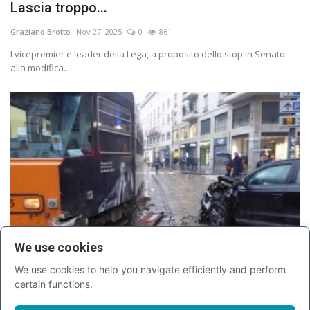
Lascia troppo...
Graziano Brotto
Nov 27, 2025
0
861
l vicepremier e leader della Lega, a proposito dello stop in Senato
alla modifica...
We use cookies
We use cookies to help you navigate efficiently and perform
Auto si scontra con tram in centro a Milano:
certain functions.
un bambino...