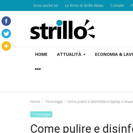
Scrivi anche tu!
Le firme di Strillo News
Contatti
P
HOME
ATTUALITÀ
ECONOMIA & LA
Home
Tecnologia
Come pulire e disinfettare laptop e sma
Tecnologia
Come pulire e disinf