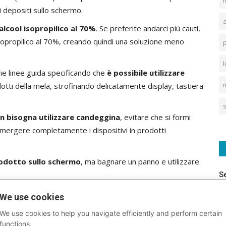
i depositi sullo schermo.
alcool isopropilico al 70%
. Se preferite andarci più cauti,
isopropilico al 70%, creando quindi una soluzione meno
ie linee guida
specificando che
è possibile utilizzare
dotti della mela, strofinando delicatamente display, tastiera
n bisogna utilizzare candeggina
, evitare che si formi
mmergere completamente i dispositivi in prodotti
rodotto sullo schermo
, ma bagnare un panno e utilizzare
S
ovviamente necessario utilizzare panni non abrasivi per
We use cookies
ra
, abbastanza morbidi e delicati da non rischiare di rigare il
We use cookies to help you navigate efficiently and perform certain
functions.