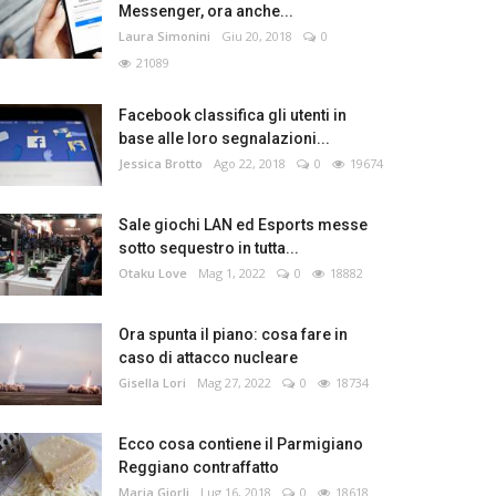
Messenger, ora anche...
Laura Simonini
Giu 20, 2018
0
21089
Facebook classifica gli utenti in
base alle loro segnalazioni...
Jessica Brotto
Ago 22, 2018
0
19674
Sale giochi LAN ed Esports messe
sotto sequestro in tutta...
Otaku Love
Mag 1, 2022
0
18882
Ora spunta il piano: cosa fare in
caso di attacco nucleare
Gisella Lori
Mag 27, 2022
0
18734
Ecco cosa contiene il Parmigiano
Reggiano contraffatto
Maria Giorli
Lug 16, 2018
0
18618