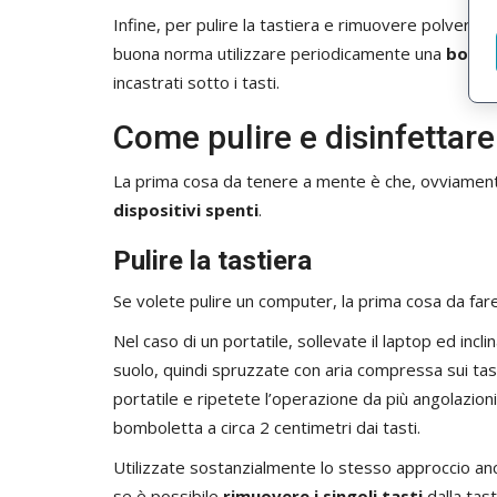
Infine, per pulire la tastiera e rimuovere polvere 
buona norma utilizzare periodicamente una
bombo
incastrati sotto i tasti.
Come pulire e disinfettare
La prima cosa da tenere a mente è che, ovviamente,
dispositivi spenti
.
Pulire la tastiera
Se volete pulire un computer, la prima cosa da fare 
Nel caso di un portatile, sollevate il laptop ed incl
suolo, quindi spruzzate con aria compressa sui tasti
portatile e ripetete l’operazione da più angolazion
bomboletta a circa 2 centimetri dai tasti.
Utilizzate sostanzialmente lo stesso approccio anc
se è possibile
rimuovere i singoli tasti
dalla tast