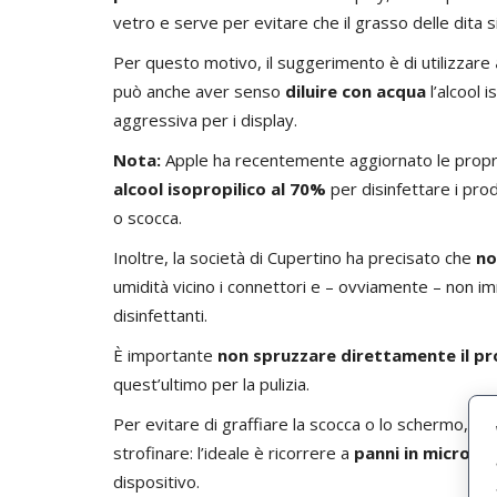
vetro e serve per evitare che il grasso delle dita s
Per questo motivo, il suggerimento è di utilizzare
può anche aver senso
diluire con acqua
l’alcool 
aggressiva per i display.
Nota:
Apple ha recentemente aggiornato le
propr
alcool isopropilico al 70%
per disinfettare i pro
o scocca.
Inoltre, la società di Cupertino ha precisato che
no
umidità vicino i connettori e – ovviamente – non i
disinfettanti.
È importante
non spruzzare direttamente il p
quest’ultimo per la pulizia.
Per evitare di graffiare la scocca o lo schermo, è 
strofinare: l’ideale è ricorrere a
panni in microfib
dispositivo.