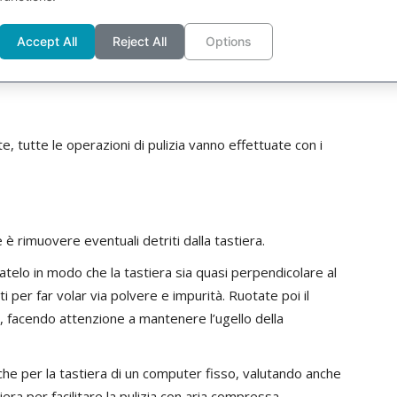
e briciole che possono essersi depositate sul fondo, è
Accept All
Reject All
Options
letta di aria compressa
, per far volare via tutti i detriti
 tutte le operazioni di pulizia vanno effettuate con i
è rimuovere eventuali detriti dalla tastiera.
inatelo in modo che la tastiera sia quasi perpendicolare al
 per far volar via polvere e impurità. Ruotate poi il
i, facendo attenzione a mantenere l’ugello della
he per la tastiera di un computer fisso, valutando anche
iera per facilitare la pulizia con aria compressa.