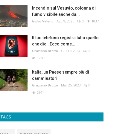
Incendio sul Vesuvio, colonna di
fumo visibile anche da...
Giulio Valenti
Ago 9, 2025
0
1037
Il tuo telefono registra tutto quello
che dici. Ecco come...
Graziano Brotto
Giu 16, 2024
0
12261
Italia, un Paese sempre più di
camminatori
Graziano Brotto
Mar 25, 2023
0
2941
TAGS