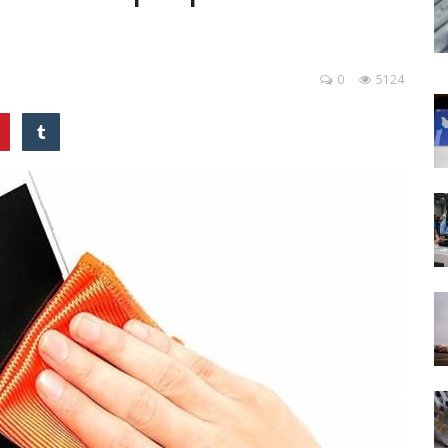
0
5124