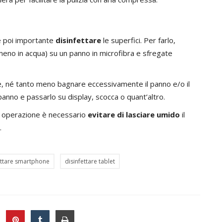
 è poi importante
disinfettare
le superfici. Per farlo,
o meno in acqua) su un panno in microfibra e sfregate
, né tanto meno bagnare eccessivamente il panno e/o il
 panno e passarlo su display, scocca o quant’altro.
a operazione è necessario
evitare di lasciare umido
il
.
ettare smartphone
disinfettare tablet