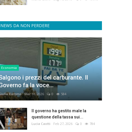
NEWS DA NON PERDERE
Economia
Salgono i prezzi del carburante. Il
Governo fa la voce...
Giulia Rammo
Mar 10, 2026
0
584
Il governo ha gestito male la
questione della tassa sui...
Lucia Caotti
Feb 27, 2026
0
784