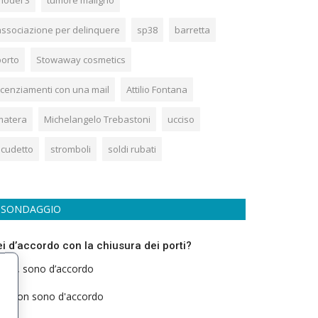
model 3
tumore maligno
associazione per delinquere
sp38
barretta
porto
Stowaway cosmetics
licenziamenti con una mail
Attilio Fontana
matera
Michelangelo Trebastoni
ucciso
scudetto
stromboli
soldi rubati
SONDAGGIO
ei d’accordo con la chiusura dei porti?
Si, sono d’accordo
Non sono d'accordo