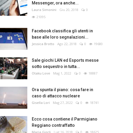
Messenger, ora anche...
Laura Simonini
Giu 20, 2018
0
21095
Facebook classifica gli utenti in
base alle loro segnalazioni...
Jessica Brotto
Ago 22, 2018
0
19680
Sale giochi LAN ed Esports messe
sotto sequestro in tutta...
Otaku Love
Mag 1, 2022
0
18887
Ora spunta il piano: cosa fare in
caso di attacco nucleare
Gisella Lori
Mag 27, 2022
0
18741
Ecco cosa contiene il Parmigiano
Reggiano contraffatto
Maria Giorli
Lug 16, 2018
0
18625