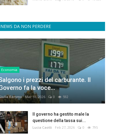
NEWS DA NON PERDERE
Economia
Salgono i prezzi del carburante. Il
Governo fa la voce...
Giulia Rammo
Mar 10, 2026
0
592
Il governo ha gestito male la
questione della tassa sui...
Lucia Caotti
Feb 27, 2026
0
795