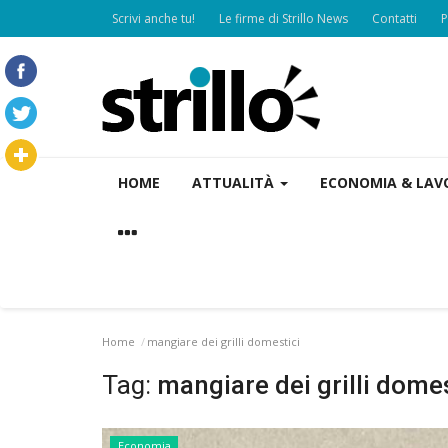
Scrivi anche tu!
Le firme di Strillo News
Contatti
P
HOME
ATTUALITÀ
ECONOMIA & LA
Home
mangiare dei grilli domestici
Tag:
mangiare dei grilli domes
Economia