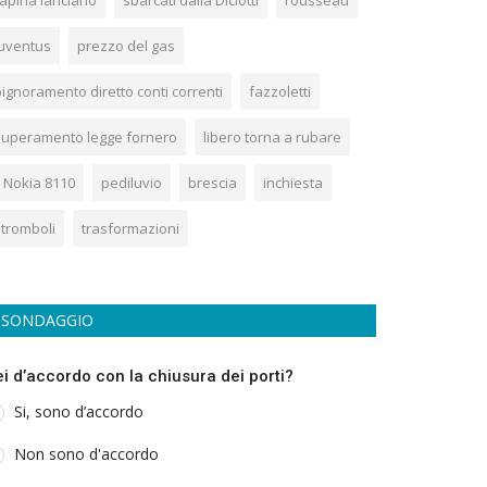
rapina lanciano
sbarcati dalla Diciotti
rousseau
juventus
prezzo del gas
pignoramento diretto conti correnti
fazzoletti
superamento legge fornero
libero torna a rubare
l Nokia 8110
pediluvio
brescia
inchiesta
stromboli
trasformazioni
SONDAGGIO
ei d’accordo con la chiusura dei porti?
Si, sono d’accordo
Non sono d'accordo