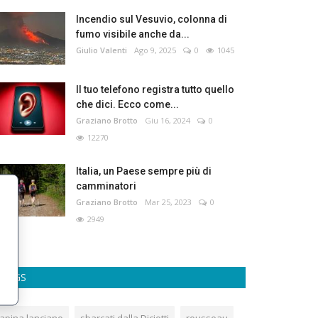
Incendio sul Vesuvio, colonna di
fumo visibile anche da...
Giulio Valenti
Ago 9, 2025
0
1045
Il tuo telefono registra tutto quello
che dici. Ecco come...
Graziano Brotto
Giu 16, 2024
0
12270
Italia, un Paese sempre più di
camminatori
Graziano Brotto
Mar 25, 2023
0
2949
TAGS