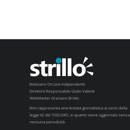
Notiziario On Line Indipendente
Direttore Responsabile Giulio Valenti
WebMaster Graziano Brotto
Non rappresenta una testata giornalistica ai sensi della
legge 62 del 7/03/2001, in quanto viene aggiornato senza
nessuna periodicità.